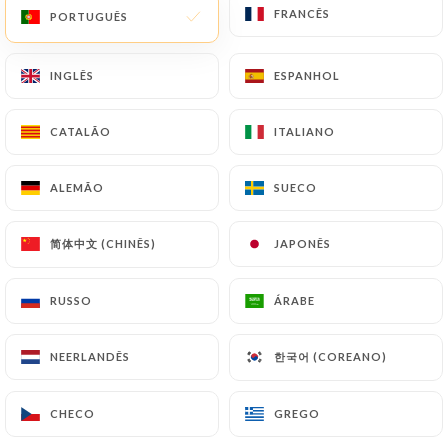
FRANCÊS
FRANCÊS
PORTUGUÊS
PORTUGUÊS
PT
MENU
INGLÊS
INGLÊS
ESPANHOL
ESPANHOL
CATALÃO
CATALÃO
ITALIANO
ITALIANO
/
PÁGINA INICIAL
AVALIAÇÕES
ALEMÃO
ALEMÃO
SUECO
SUECO
Avaliações
简体中文 (CHINÊS)
简体中文 (CHINÊS)
JAPONÊS
JAPONÊS
RUSSO
RUSSO
ÁRABE
ÁRABE
980 avaliações no Uniiti
한국어 (COREANO)
한국어 (COREANO)
NEERLANDÊS
NEERLANDÊS
4.4 / 5
CHECO
CHECO
GREGO
GREGO
Avaliações 100% reais e verificadas.