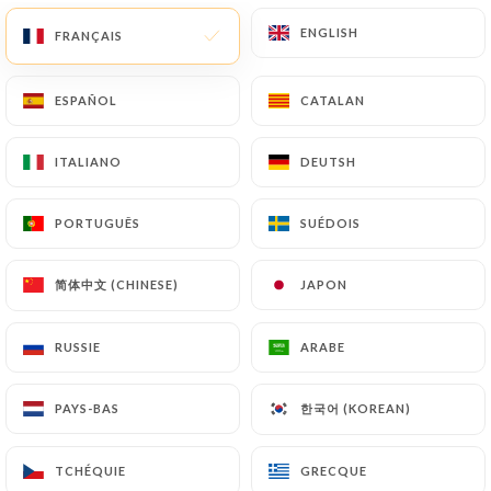
ENGLISH
ENGLISH
FRANÇAIS
FRANÇAIS
FR
MENU
ESPAÑOL
ESPAÑOL
CATALAN
CATALAN
ITALIANO
ITALIANO
DEUTSH
DEUTSH
/
ACCUEIL
LES AVIS
PORTUGUÊS
PORTUGUÊS
SUÉDOIS
SUÉDOIS
Les Avis
简体中文 (CHINESE)
简体中文 (CHINESE)
JAPON
JAPON
RUSSIE
RUSSIE
ARABE
ARABE
980 avis sur Uniiti
한국어 (KOREAN)
한국어 (KOREAN)
PAYS-BAS
PAYS-BAS
4.4 / 5
TCHÉQUIE
TCHÉQUIE
GRECQUE
GRECQUE
100% vrais avis, vérifiés.