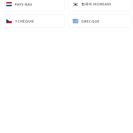
한국어 (KOREAN)
한국어 (KOREAN)
PAYS-BAS
PAYS-BAS
TCHÉQUIE
TCHÉQUIE
GRECQUE
GRECQUE
CHERS CLIENTS NOUS VOUS
CONSEILLONS DE RESERVER SUR LE
SITE AFIN DE VOUS GARANTIR UNE
PLACE ET DANS LES MEILLEURS
DELAIS
Le paradis du Liban est un restaurant
conçu pour vous faire découvrir et
apprécier les mets du pays.
L’occasion de vous offrir une
expérience de qualité.
Chaque jour, nos chefs cuisinent pour
vous des produits frais afin de vous
présenter une diversité de plat qui
sauront ravir vos palais.