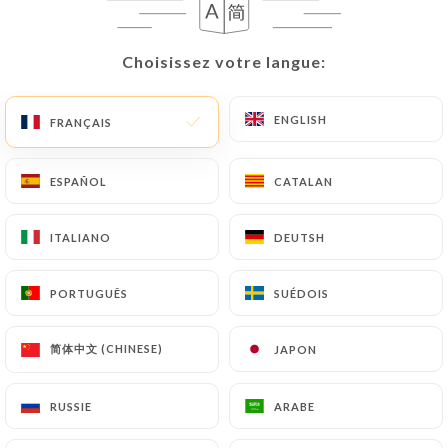
Choisissez votre langue:
Choisissez votre langue:
980 AVIS
RESTAURANT LIBANAIS
ENGLISH
ENGLISH
FRANÇAIS
FRANÇAIS
191 Avenue Saint-Exupéry
69500 Bron France
ESPAÑOL
ESPAÑOL
CATALAN
CATALAN
ITALIANO
ITALIANO
DEUTSH
DEUTSH
PORTUGUÊS
PORTUGUÊS
SUÉDOIS
SUÉDOIS
简体中文 (CHINESE)
简体中文 (CHINESE)
JAPON
JAPON
RUSSIE
RUSSIE
ARABE
ARABE
Qui sommes nous?