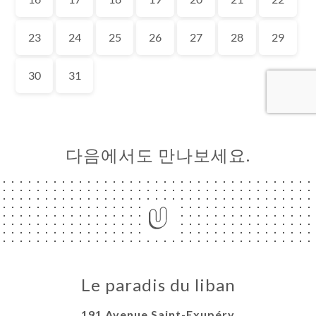
약
기
러
뷰
뉴
락
다음에서도 만나보세요.
Le paradis du liban
191 Avenue Saint-Exupéry